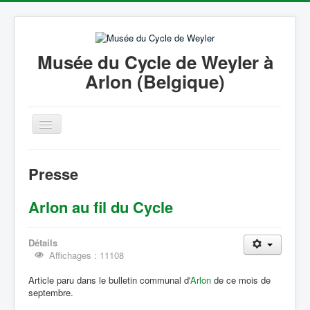
Musée du Cycle de Weyler à
Arlon (Belgique)
Basculer
la
navigation
Accueil
Presse
Philippe Tibesar
Arlon au fil du Cycle
Histoire du vélo
Galerie Photos
Détails
Coin Presse
Affichages : 11108
Liens
Article paru dans le bulletin communal d'
Arlon
de ce mois de
septembre.
Informations