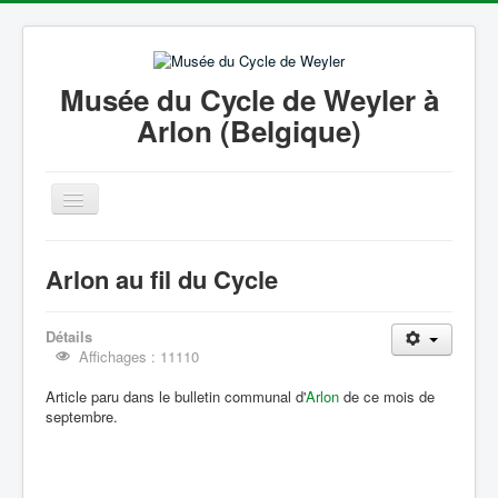
Musée du Cycle de Weyler à
Arlon (Belgique)
Basculer
la
navigation
Accueil
Arlon au fil du Cycle
Philippe Tibesar
Histoire du vélo
Détails
Affichages : 11110
Galerie Photos
Article paru dans le bulletin communal d'
Arlon
de ce mois de
Coin Presse
septembre.
Liens
Informations