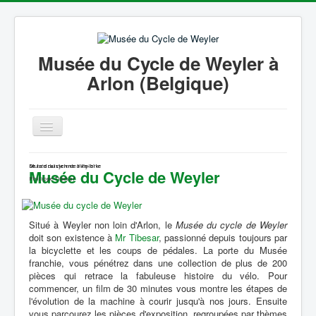
Musée du Cycle de Weyler à
Arlon (Belgique)
Basculer
la
navigation
Accueil
Musée du cycle de Weyler
De la draisienne à l'e-bike
De la draisienne à l'e-bike
Musée du Cycle de Weyler
Philippe Tibesar
Philippe Tibesar
Histoire du vélo
Situé à Weyler non loin d'Arlon, le
Musée du cycle de Weyler
Galerie Photos
doit son existence à
Mr Tibesar
, passionné depuis toujours par
la bicyclette et les coups de pédales. La porte du Musée
Coin Presse
franchie, vous pénétrez dans une collection de plus de 200
pièces qui retrace la fabuleuse histoire du vélo. Pour
Liens
commencer, un film de 30 minutes vous montre les étapes de
l'évolution de la machine à courir jusqu'à nos jours. Ensuite
Informations
vous parcourez les pièces d'exposition, regroupées par thèmes